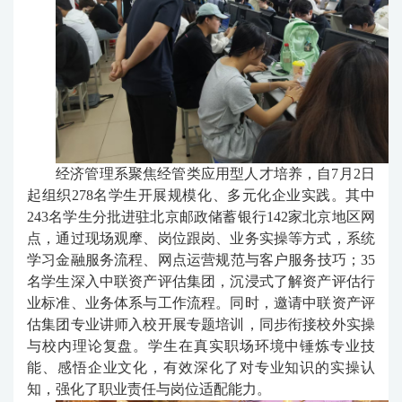
经济管理系聚焦经管类应用型人才培养，自
7月2日
起组织278名学生开展规模化、多元化企业实践。
其中
243名学生分批进驻北京邮政储蓄银行142家北京地区网
点，
通过现场观摩、岗位跟岗、业务实操等方式，系统
学习金融服务流程、网点运营规范与客户服务技巧；
35
名学生深入中联资产评估集团，沉浸式了解资产评估行
业标准、业务体系与工作流程。同时，邀请中联资产评
估集团专业讲师入校开展专题培训，同步衔接校外实操
与校内理论复盘。学生在真实职场环境中锤炼专业技
能、感悟企业文化，有效深化了对专业知识的实操认
知，强化了职业责任与岗位适配能力。