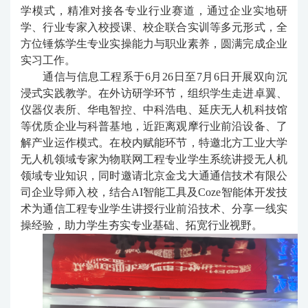
学模式，精准对接各专业行业赛道，通过企业实地研
态
学、行业专家入校授课、校企联合实训等多元形式，全
方位锤炼学生专业实操能力与职业素养，圆满完成企业
世
实习工作。
通信与信息工程系于
6月26日至7月6日开展双向沉
纪
浸式实践教学。在外访研学环节，组织学生走进卓翼、
印
仪器仪表所、华电智控、中科浩电、延庆无人机科技馆
等优质企业与科普基地，近距离观摩行业前沿设备、了
象
解产业运作模式。在校内赋能环节，特邀北方工业大学
无人机领域专家为物联网工程专业学生系统讲授无人机
学
领域专业知识，同时邀请北京金戈大通通信技术有限公
院
司企业导师入校，
结合
AI智能工具及Coze智能体开发技
术为通信工程专业学生讲授行业前沿技术、分享一线实
大
操经验，助力学生夯实专业基础、拓宽行业视野。
事
记