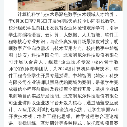
计算机科学与技术系聚焦数字技术领域人才培养，
于6月30日至7月5日开展为期6天的校企协同实践教学。
校外组织学生前往用友数智企业体验馆观摩学习，引导
学生将编程语言、云计算、大数据、人工智能、软件工
程等核心专业知识，与企业真实项目场景深度对接，明
晰数字产业岗位需求与技术应用方向。校内携手中雄智
图（雄安）科技有限公司、北京润尼尔科技股份有限公
司开展联合育人，组建“企业技术专家+校内骨干教
师
”
的双师教学团队，为2024级计算机科学与技术、软
件工程专业学生开展专题授课。中雄智图（雄安）科技
有限公司企业讲师
以黑马优购商城为案例，带领学生完
成微信小程序前后端及数据库全流程开发，掌握企业级
电商项目的实战研发技能。
北京润尼尔科技股份有限公
司企业讲师
以企业级平台开发为核心，通过涵盖交互设
计、AI应用及测试打包等全流程实践，让学生掌握Web
开发技术栈，培养工程化思维。
教学过程融合理论精
讲、实操训练、互动研讨等多种模式，依托真实项目案